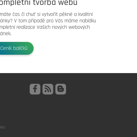
ompletní tvorba webů
máte čas či chuť si vytvořit pěkné a kvalitní
ránky? V tom případě pro Vás máme nabídku
mpletní realizace Vašich nových webových
ránek.
Ceník balíčků
.eu