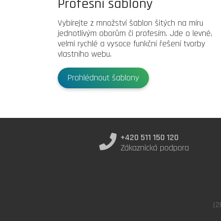
Profesní šablony
Vybírejte z množství šablon šitých na míru
jednotlivým oborům či profesím. Jde o levné,
velmi rychlé a vysoce funkční řešení tvorby
vlastního webu.
Prohlédnout šablony
+420 511 150 120
Zákaznická podpora
(2