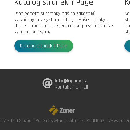
Katalog stránek inPage
K
Prohlédněte si stránky našich zákazníků
Ne
vytvořených v systému inPage. Vaše stránky a
st
doménu můžete také jednoduše prezentovat ve
ko
vybrané kategorii.
st
Katalog stránek inPage
info@inpage.cz
Kontaktní e-mail
007–2026) Službu inPage poskytuje společnost ZONER a.s. |
www.zoner