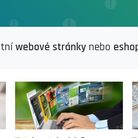
stní
webové stránky
nebo
esho